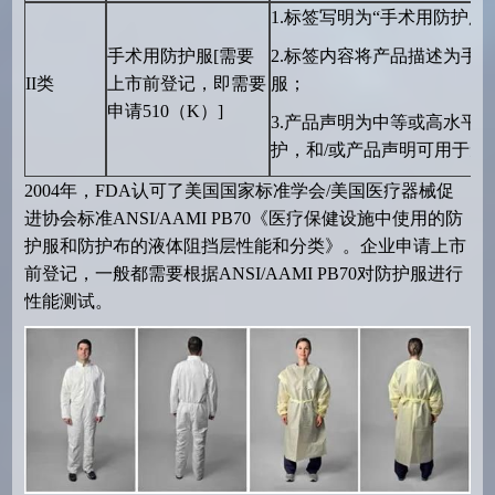
1.
标签写明为
“
手术用防护服
”
手术用防护服
[
需要
2.
标签内容将产品描述为手
II
类
上市前登记，即需要
服；
申请
510
（
K
）
]
3.
产品声明为中等或高水平
护，和
/
或产品声明可用于无
2004
年，
FDA
认可了美国国家标准学会
/
美国医疗器械促
进协会标准
ANSI/AAMI PB70
《医疗保健设施中使用的防
护服和防护布的液体阻挡层性能和分类》。企业申请上市
前登记，一般都需要根据
ANSI/AAMI PB70
对防护服进行
性能测试。