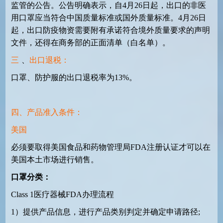
监管的公告。公告明确表示，自
4
月
26
日起，出口的非医
用口罩应当符合中国质量标准或国外质量标准。
4
月
26
日
起，出口防疫物资需要附有承诺符合境外质量要求的声明
文件，还得在商务部的正面清单（白名单）。
三
、
出口退税：
口罩、防护服的出口退税率为
13%
。
四、产品准入条件：
美国
必须要取得美国食品和药物管理局
FDA
注册认证才可以在
美国本土市场进行销售。
口罩分类：
Class 1
医疗器械
FDA
办理流程
1
）提供产品信息，进行产品类别判定并确定申请路径
;