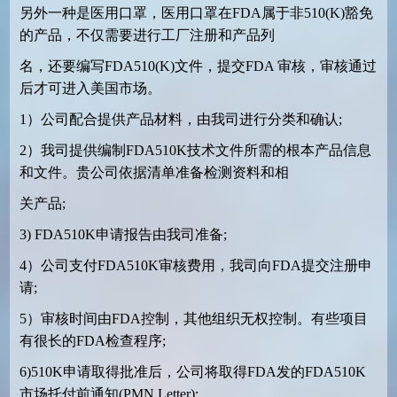
另外一种是医用口罩，医用口罩在
FDA
属于非
510(K)
豁免
的产品，不仅需要进行工厂注册和产品列
名，还要编写
FDA510(K)
文件，提交
FDA
审核，审核通过
后才可进入美国市场。
1
）公司配合提供产品材料，由我司进行分类和确认
;
2
）我司提供编制
FDA510K
技术文件所需的根本产品信息
和文件。贵公司依据清单准备检测资料和相
关产品
;
3) FDA510K
申请报告由我司准备
;
4
）公司支付
FDA510K
审核费用，我司向
FDA
提交注册申
请
;
5
）审核时间由
FDA
控制，其他组织无权控制。有些项目
有很长的
FDA
检查程序
;
6)510K
申请取得批准后，公司将取得
FDA
发的
FDA510K
市场托付前通知
(PMN Letter);