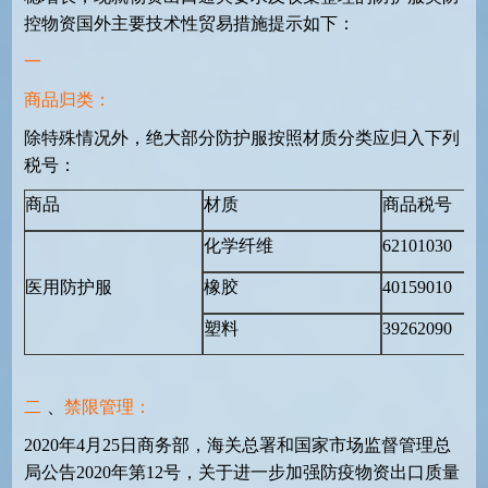
控物资国外主要技术性贸易措施提示如下：
一
商品归类：
除特殊情况外，绝大部分防护服按照材质分类应归入下列
税号：
商品
材质
商品税号
化学纤维
62101030
医用防护服
橡胶
40159010
塑料
39262090
二
、
禁限管理：
2020
年
4
月
25
日商务部，海关总署和国家市场监督管理总
局公告
2020
年第
12
号，关于进一步加强防疫物资出口质量