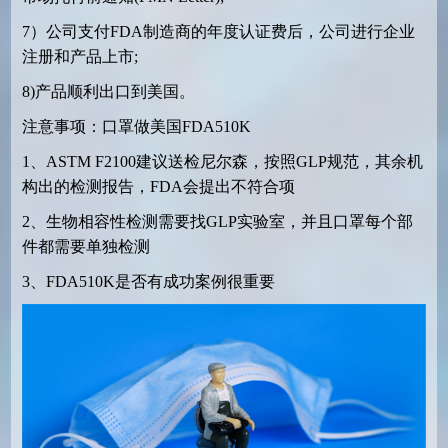
7
）公司支付
FDA
制造商的年度认证费后，公司进行企业
注册和产品上市
;
8)
产品顺利出口到美国。
注意事项：口罩做美国
FDA510K
1
、
ASTM F2100
建议送检尼尔森，按照
GLP
规范，其余机
构出的检测报告，
FDA
会提出不符合项
2
、生物相容性检测需要找
GLP
实验室，并且口罩每个部
件都需要单独检测
3
、
FDA510K
是否有成功案例很重要