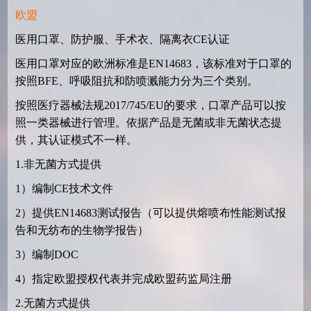
欧盟
医用口罩、防护服、手术衣、隔离衣
CE
认证
医用口罩对应的欧洲标准是
EN14683
，该标准对于口罩的
按照
BFE
、呼吸阻抗和防喷溅能力分为三个类别。
按照医疗器械法规
2017/745/EU
的要求，口罩产品可以按
照一类器械进行管理。依据产品是无菌或非无菌状态提
供，其认证模式不一样。
1.
非无菌方式提供
1
）编制
CE
技术文件
2
）提供
EN14683
测试报告（可以提供熔喷布性能测试报
告和无纺布的生物学报告）
3
）编制
DOC
4
）指定欧盟授权代表并完成欧盟药监局注册
2.
无菌方式提供