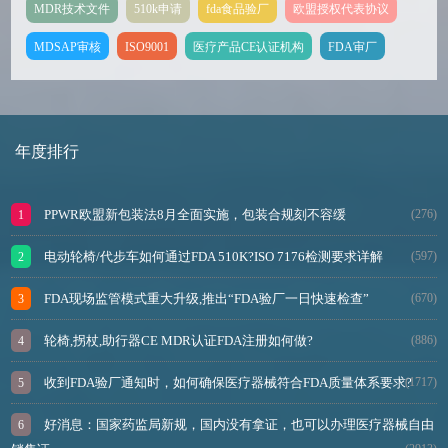
MDR技术文件
510k申请
fda食品验厂
欧盟授权代表协议
MDSAP审核
ISO9001
医疗产品CE认证机构
FDA审厂
年度排行
PPWR欧盟新包装法8月全面实施，包装合规刻不容缓
(276)
电动轮椅/代步车如何通过FDA 510K?ISO 7176检测要求详解
(597)
FDA现场监管模式重大升级,推出“FDA验厂一日快速检查”
(670)
轮椅,拐杖,助行器CE MDR认证FDA注册如何做?
(886)
收到FDA验厂通知时，如何确保医疗器械符合FDA质量体系要求?
(1717)
好消息：国家药监局新规，国内没有拿证，也可以办理医疗器械自由