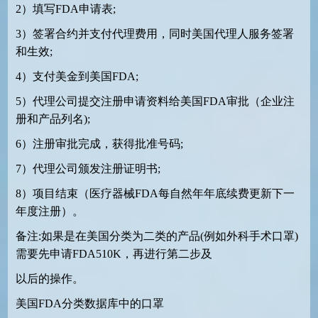
2
）填写
FDA
申请表
;
3
）签署合约并支付代理费用，同时美国代理人服务签署
和生效
;
4
）支付美金到美国
FDA;
5
）代理公司提交注册申请资料给美国
FDA
审批（企业注
册和产品列名
);
6
）注册审批完成，获得批准号码
;
7
）代理公司颁发注册证明书
;
8
）项目结束（医疗器械
FDA
每自然年年底续费更新下一
年度注册）。
备注
:
如果是在美国分类为二类的产品
(
例如外科手术口罩
)
需要先申请
FDA510K
，再进行第二步及
以后的操作。
美国
FDA
分类数据库中的口罩