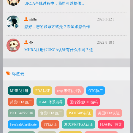
UKCA合‮过规‬程中，我司可‮提以‬供...
stella
2023-3-22 08:31
您好，您的联系方式是？希望跟您合作
孙
2022-8-18 17:47
MHRA注册和UKCA认证有什么不同？还...
标签云
MHRA注册
FDA认证
ce临床评估报告
OTC验厂
药品FDA验厂
cGMP体系辅导
医疗器械UDI编码
ISO13485:2016
食品FDA验厂
ISO13485认证
美国FDA认证
FreeSaleCertificate
PPE认证
澳大利亚TGA认证
FDA验厂辅导