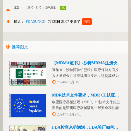
最近：
FDASUNGO
7月23日 23:07
更新了
内容
推荐图文
【MDMA证书】-沙特MDMA注册快速下证
近年来，沙特阿拉伯已经在医疗保健方面投
入大量资金并将继续增加支出，这使其成为
医疗设备制造商感兴趣的市场。然而，想要
2024年05月30日
在该国销售其设备的制造商首先必须满足监
管要求，即他们必须在沙特阿拉伯获得其设
MDR技术文件要求，MDR CE认证办理
备的授权。开启沙特医疗器械上市合规业
欧盟医疗器械法规（MDR）中技术文件的主
务，FDASUNGO全球合规业务版图再添新模
要目的是证明医疗器械满足一般安全和性能
块。F
要求。无论类别如何，所有医疗设备都必须
2024年03月27日
提供技术文件。MDR附件 2和附件 3涵盖了
有关技术文件的要求。MDR技术文档结构：
FDA检查来势汹汹，FDA验厂如何应对？