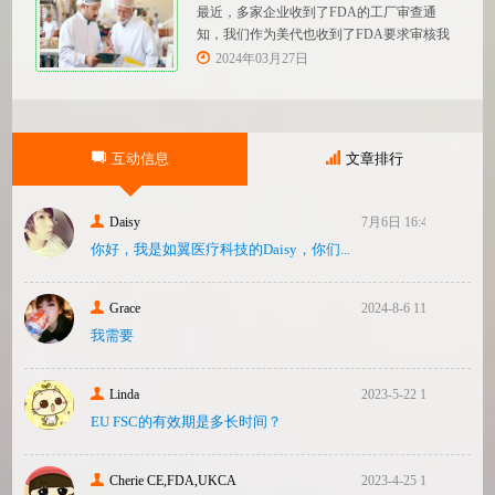
设备描述和规格，
最近，多家企业收到了FDA的工厂审查通
知，我们作为美代也收到了FDA要求审核我
们客户验厂的通知邮件。起因是2023年12
2024年03月27日
月，美国参议员马可·卢比奥（MarcoRubio）
联合8位参议员认为FDA疏于检查中国和印度
等美国以外的药械制造商（尤其是医疗器
械）并已危及美国患者和美国国内厂商，因
互动信息
文章排行
此联
Daisy
7月6日 16:47
你好，我是如翼医疗科技的Daisy，你们...
Grace
2024-8-6 11:14
我需要
Linda
2023-5-22 10:43
EU FSC的有效期是多长时间？
Cherie CE,FDA,UKCA
2023-4-25 16:24