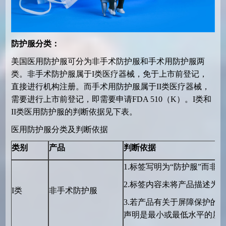
防护服分类：
美国医用防护服可分为非手术防护服和手术用防护服两
类。非手术防护服属于
I
类医疗器械，免于上市前登记，
直接进行机构注册。而手术用防护服属于
II
类医疗器械，
需要进行上市前登记，即需要申请
FDA 510
（
K
）。
I
类和
II
类医用防护服的判断依据见下表。
医用防护服分类及判断依据
类别
产品
判断依据
1.
标签写明为
“
防护服
”
而非
“
2.
标签内容未将产品描述为
I
类
非手术防护服
3.
若产品有关于屏障保护的
声明是最小或最低水平的屏