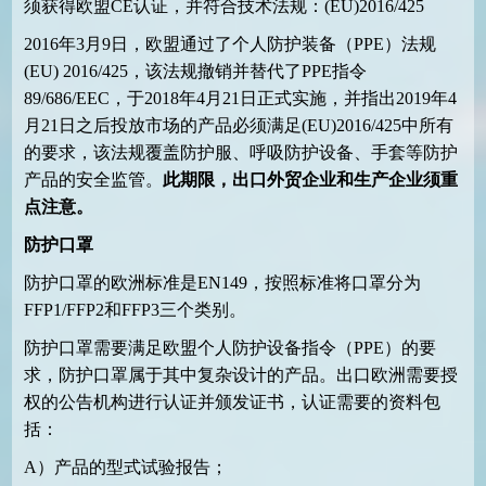
须获得欧盟
CE
认证，并符合技术法规：
(EU)2016/425
2016
年
3
月
9
日，欧盟通过了个人防护装备（
PPE
）法规
(EU) 2016/425
，该法规撤销并替代了
PPE
指令
89/686/EEC
，于
2018
年
4
月
21
日正式实施，并指出
2019
年
4
月
21
日之后投放市场的产品必须满足
(EU)2016/425
中所有
的要求，该法规覆盖防护服、呼吸防护设备、手套等防护
产品的安全监管。
此期限，出口外贸企业和生产企业须重
点注意。
防护口罩
防护口罩的欧洲标准是
EN149
，按照标准将口罩分为
FFP1/FFP2
和
FFP3
三个类别。
防护口罩需要满足欧盟个人防护设备指令（
PPE
）的要
求，防护口罩属于其中复杂设计的产品。出口欧洲需要授
权的公告机构进行认证并颁发证书，认证需要的资料包
括：
A
）产品的型式试验报告；