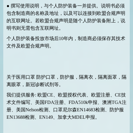
●
撰写使用说明，与个人防护装备一并提供。说明书必须
包含制造商的名称及地址，以及可以连接到欧盟合规声明
的互联网址。若欧盟合规声明是随个人防护装备附上，说
明书则无需包含互联网址。
个人防护装备投放市场后
10
年内，制造商必须保存其技术
文件及欧盟合规声明。
关于医用口罩 防护口罩，防护服，隔离衣，隔离面罩，隔
离眼罩，新冠诊断试剂等。
我们提供服务
:
欧盟
CE
、欧盟授权代表、欧盟注册、
CE
技
术文件编写、美国
FDA
注册、
FDA510k
申报、澳洲
TGA
注
册、美国
Nelson
检测、口罩尼尔森
EN14683
检测、防护服
EN13688
检测、
EN149
、加拿大
MDEL
申报。