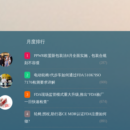
月度排行
PPWR欧盟新包装法8月全面实施，包装合规
刻不容缓
(287)
电动轮椅/代步车如何通过FDA 510K?ISO
7176检测要求详解
(600)
FDA现场监管模式重大升级,推出“FDA验厂
一日快速检查”
(674)
轮椅,拐杖,助行器CE MDR认证FDA注册如何
做?
(891)