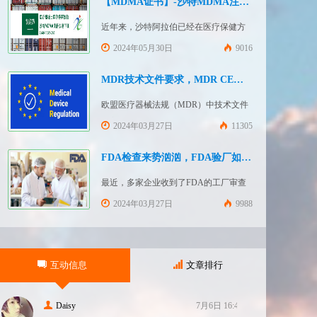
【MDMA证书】-沙特MDMA注册快速下证
近年来，沙特阿拉伯已经在医疗保健方
面投入大量资金并将继续增加支出，这
2024年05月30日
9016
使其成为医疗设备制造商感兴趣的市
场。然而，想要在该国销售其设备的制
MDR技术文件要求，MDR CE认证办理
造商首先必须满足监管要求，即他们必
欧盟医疗器械法规（MDR）中技术文件
须在沙特阿拉伯获得其设备的授权。开
的主要目的是证明医疗器械满足一般安
2024年03月27日
11305
启沙特医疗器械上市合规业务，
全和性能要求。无论类别如何，所有医
FDASUNGO全球合规业务版图再添新模
疗设备都必须提供技术文件。MDR附件
FDA检查来势汹汹，FDA验厂如何应对？
块。F
2和附件 3涵盖了有关技术文件的要求。
最近，多家企业收到了FDA的工厂审查
MDR技术文档结构：设备描述和规格，
通知，我们作为美代也收到了FDA要求
2024年03月27日
9988
审核我们客户验厂的通知邮件。起因是
2023年12月，美国参议员马可·卢比奥
（MarcoRubio）联合8位参议员认为FDA
互动信息
文章排行
疏于检查中国和印度等美国以外的药械
制造商（尤其是医疗器械）并已危及美
国患者和美国国内厂商，因此联
Daisy
7月6日 16:47