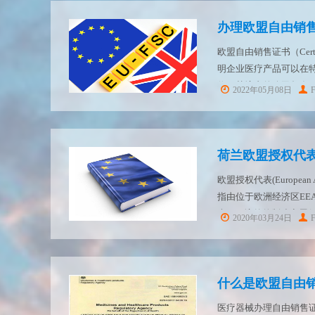
办理欧盟自由销售
欧盟自由销售证书（Certi
明企业医疗产品可以在特
位于其境内的公司颁发
2022年05月08日
要申请CFS证书，只能是
荷兰欧盟授权代
欧盟授权代表(European Autho
指由位于欧洲经济区EE
表EEA境外的制造商履
2020年03月24日
什么是欧盟自由
医疗器械办理自由销售证书Fr