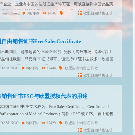
生产企业，企业有中国的注册证生产许可证，可以直接到中国食品药
药监局出的医疗器械产品出口销售证明2：需要有注册证和许可证，
herie Cheung
0条评论
14502
欧盟自由销售证明
些出局的自由销售证书3：任何国...
售证书FreeSalesCertificate
程不断加快，越来越多的中国企业将目光投向海外市场。以医疗用
品销往欧盟，只要有CE证书即可。但您持CE证书去很多非欧盟国
欧盟政府签发的欧盟自由销售证明Free Sales Certificate。
FDASUNGO
0条评论
17446
欧盟自由销售证书
欧盟自由销售证明
自由
销售证做出详细解读。 1. 什么...
欧盟自由销售证明
销售证书FSC与欧盟授权代表的用途
书 英文名称为：Free Sales Certificate、Certificate of
te ForExportation of Medical Products；简称：FSC 或 CFS。 自由销售
经济区协定（E...
FDASUNGO
0条评论
17429
欧盟自由销售证书
欧盟自由销售证明
自由
欧盟自由销售证明