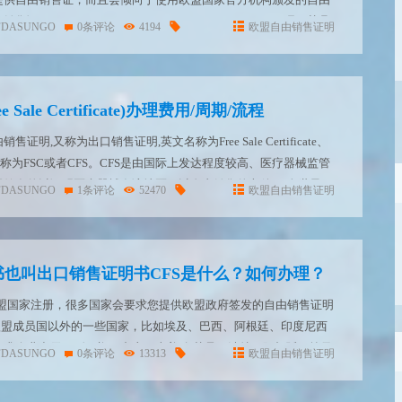
e Sale Certificate / Certificates of Free Sale）呢？其具
FDASUNGO
0条评论
4194
欧盟自由销售证明
P...
Sale Certificate)办理费用/周期/流程
明,又称为出口销售证明,英文名称为Free Sale Certificate、
Free Sale,简称为FSC或者CFS。CFS是由国际上发达程度较高、医疗器械监管
局签发的以证明医疗器械在该地区可以自由销售的文件。 全世界
FDASUNGO
1条评论
52470
欧盟自由销售证明
也叫出口销售证明书CFS是什么？如何办理？
欧盟国家注册，很多国家会要求您提供欧盟政府签发的自由销售证明
tificate。欧盟成员国以外的一些国家，比如埃及、巴西、阿根廷、印度尼西
求企业出示CFS证书。 中东，南美 尤其是：沙特、阿根廷、埃及
FDASUNGO
0条评论
13313
欧盟自由销售证明
由销售证书的，客户销售企业...