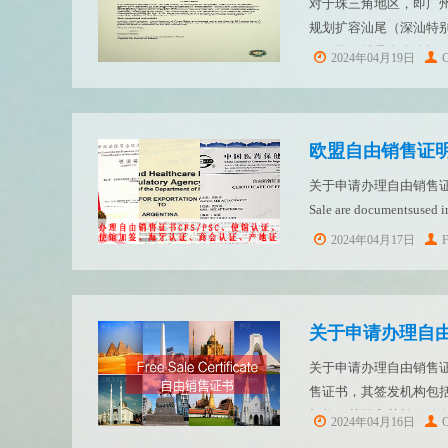
对于珠三角地区，即广
规划扩容汕尾（深汕特
平日里，总是有人会问
2024年04月19日
C
户口中提到的欧盟自由
多长，是...
欧盟自由销售证明，Fre
关于申请办理自由销售证书（Free S
Sale are documentsused int
2024年04月17日
关于申请办理自
关于申请办理自由销售证书 F
售证书，其签发机构包
机构（英国和荷兰）签发的
2024年04月16日
C
又称为出口销售证明，英文名