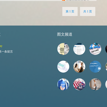
第 1 页
共 1 页
道
图文频道
ay
第一条留言