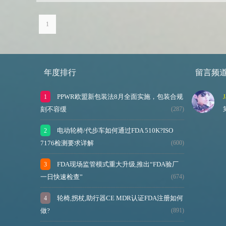
1
年度排行
留言频
PPWR欧盟新包装法8月全面实施，包装合规
J
刻不容缓
(287)
电动轮椅/代步车如何通过FDA 510K?ISO
7176检测要求详解
(600)
FDA现场监管模式重大升级,推出“FDA验厂
一日快速检查”
(674)
轮椅,拐杖,助行器CE MDR认证FDA注册如何
做?
(891)