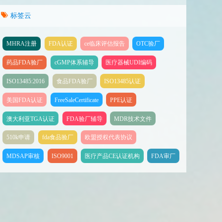
标签云
MHRA注册
FDA认证
ce临床评估报告
OTC验厂
药品FDA验厂
cGMP体系辅导
医疗器械UDI编码
销售证书
FSC
欧盟自由销售证书
欧盟授权代表
欧盟自由销售证书
欧盟自由销售证明
ISO13485:2016
食品FDA验厂
ISO13485认证
美国FDA认证
FreeSaleCertificate
PPE认证
澳大利亚TGA认证
FDA验厂辅导
MDR技术文件
510k申请
fda食品验厂
欧盟授权代表协议
MDSAP审核
ISO9001
医疗产品CE认证机构
FDA审厂
销售证书
FSC
欧盟自由销售证书
欧盟授权代表
欧盟自由销售证书
欧盟自由销售证明