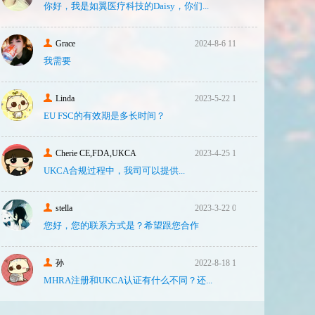
你好，我是如翼医疗科技的Daisy，你们...
Grace
2024-8-6 11:14
我需要
Linda
2023-5-22 10:43
EU FSC的有效期是多长时间？
Cherie CE,FDA,UKCA
2023-4-25 16:24
销售证书
FSC
UKCA合‮过规‬程中，我司可‮提以‬供...
stella
2023-3-22 08:31
您好，您的联系方式是？希望跟您合作
孙
2022-8-18 17:47
MHRA注册和UKCA认证有什么不同？还...
销售证书
FSC
欧盟自由销售证书
欧盟授权代表