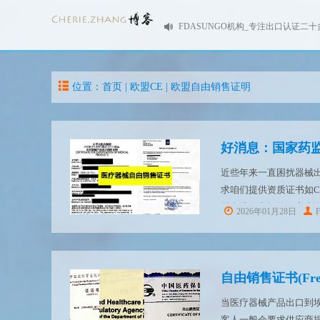
FDASUNGO机构_专注出口认证二十
位置：首页 |
欧盟CE
|
欧盟自由销售证明
近些年来一直困扰器械
求咱们提供资质证书如CE
国内没有市场的厂家来
2026年01月28日
易，规范药品监督管理部
自由销售证书(Free S
当医疗器械产品出口到
客人一般会要求供应商