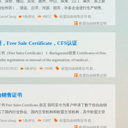
州、深圳、佛山、东莞、惠州、中山、珠海、江门、肇庆，加上新
别合作区）、清远、云浮、河源、韶关，许多企业进行生产销售。
，什么是自由销售证，埃及、阿根廷、哥伦比亚、越南、沙特等客
assieCheng
0条评论
48652
欧盟自由销售证书
欧盟自由销售证明
自由销
销售证是什么，怎么办，流程复杂吗，需要提供什么材料，有效期
欧盟自由销售证明
e Sale Certificate，CFS认证
ales Certificate） 1. Background背景 Certificates of Free
he registration or renewal of the registration, of medical...
FDASUNGO
0条评论
19398
欧盟自由销售证书
欧盟自由销售证明
自由
欧盟自由销售证明
由销售证书
ree Sales Certificate 前言 我司至今为客户申请了数千份自由销
括了国内行业协会、国内主管机构和欧盟主管机构，其中欧盟主管
占到90%以上。 PART 1 自由销售证书的定义 自由销售证明，
herie.zhang
1条评论
21897
欧盟自由销售证书
欧盟自由销售证明
自由销
称为Free...
欧盟自由销售证明