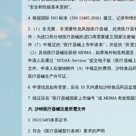
"
安全和性能基本原则
"
。
4.
根据国际
ISO
标准（
IS0 13485:2016
）建立、记录和维
5.
（
1
）非无菌、非测量性低风险医疗器械，此类医疗器
件：为进口而分销医疗器械的进口商需要建立国家注册编
件（
7
）中规定的
"
医疗器械上市申请表
"
，并提供
"
所需
（
2
）其他医疗器械应获得
MDMA
，如果海外制造商愿意
申请人应通过
"SFDAE-Services "
提交电子版《医疗器械
文件。申请人应缴纳附件（
9
）中规定的费用。沙特食品
医疗器械生产许可证。
6.
申请信息如有变更，应在
10
天内通知沙特食品药品监
7.
续证应在
"
医疗器械国家上市编号
"
或
MDMA
有效期届
六
.
沙特医疗器械注册所需文件
1. ISO13485
体系证书
2.
符合《医疗器械暂行条例》要求的声明