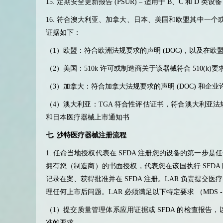
15.
定期安全更新报告
(PSUR) –
适用于
B
、
C
和
D
类设备
16.
符合澳大利亚、加拿大、日本、美国和欧盟其中一个
证据如下：
（
1
）欧盟：符合欧洲法规要求的声明
(DOC)
，以及在欧
（
2
）美国：
510k
许可或制造商关于该器械符合
510(k)
要
（
3
）加拿大：符合加拿大法规要求的声明
(DOC)
和企业
（
4
）澳大利亚：
TGA
符合性评估证书，符合澳大利亚法
和日本医疗器械上市通知书
七
.
沙特医疗器械注册流程
1.
任命当地授权代表在
SFDA
注册您的设备的第一步是任
拥有您（制造商）的书面授权，代表您在该国执行
SFDA
记录在案、获得批准并在
SFDA
注册。
LAR
负责提交医疗
理任何上市后问题。
LAR
必须满足以下特定要求 （
MDS -
（
1
）提交质量管理体系应用证据或
SFDA
的检查报告，
准的要求。