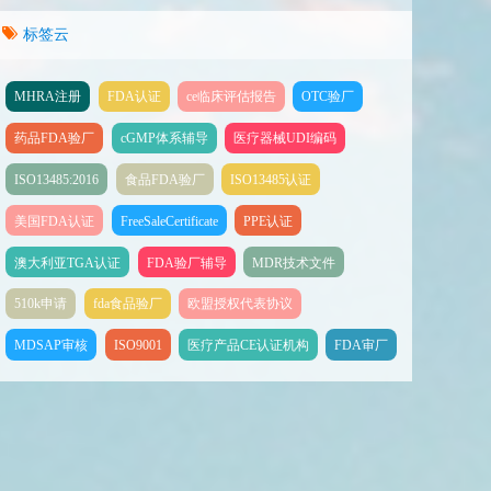
标签云
MHRA注册
FDA认证
ce临床评估报告
OTC验厂
药品FDA验厂
cGMP体系辅导
医疗器械UDI编码
ISO13485:2016
食品FDA验厂
ISO13485认证
美国FDA认证
FreeSaleCertificate
PPE认证
澳大利亚TGA认证
FDA验厂辅导
MDR技术文件
510k申请
fda食品验厂
欧盟授权代表协议
MDSAP审核
ISO9001
医疗产品CE认证机构
FDA审厂