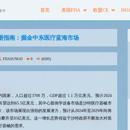
首页
美国FDA
欧盟CE
ISO
多年
注册指南：掘金中东医疗蓝海市场
FDASUNGO
0
(6205)
的国家，人口超过
3700
万，
GDP
超过
1.1
万亿美元。预计
2024
有望达到
65.5
亿美元，其中心脏病学设备市场是沙特医疗器械市
来，该市场展现出强劲的发展潜力，预计从
2024
年至
2029
年间将
将攀升至
83
亿美元。这一增长态势得益于沙特政府不断加大对医
疗器械的需求。