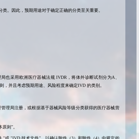
分类。因此，预期用途对于确定正确的分类至关重要。
理局也采用欧洲医疗器械法规
IVDR
，将体外诊断试剂分为
A
、
则，并且考虑预期用途、风险程度来确定
IVD
的类别。
督管理局注册，或根据基于器械风险等级分类获得的医疗器械营
本原则
”
。
件
"
或
"IVD
技术文件
"
，以确认附件（
3
）和附件（
4
）中规定的