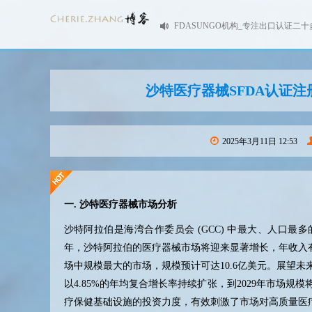
FDASUNGO机构_专注出口认证二十
沙特医疗器械SFDA认证
2025年3月11日 12:53
一
.
沙特医疗器械市场分析
沙特阿拉伯是海湾合作委员会
(GCC)
中最大、人口最多
年，沙特阿拉伯的医疗器械市场将迎来显著增长，年收入
场中规模最大的市场，规模预计可达
10.6
亿美元。展望未
以
4.85%
的年均复合增长率持续扩张，到
2029
年市场规模
疗保健基础设施的投资力度，有效刺激了市场对高质量医