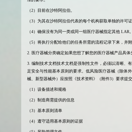
（
2
）目前在沙特阿拉伯。
（
3
）为其在沙特阿拉伯代表的每个机构获取单独的许可
（
4
）确保没有为同一类或同一组医疗器械指定其他
LAR
（
5
）将执行分配给他们的任务所需的流程记录下来，并
2.
医疗器械分类确定如果您想了解您的医疗器械产品具体
3.
编制技术文档技术文档是强制性文件，必须以清晰、
足安全与性能基本原则的要求。低风险医疗器械（除体外
械、新型器械外）应按照《技术资料》（附件
3
）要求提
（
1
）设备描述和规格
（
2
）制造商需提供的信息
（
3
）基本原则清单
（
4
）遵守适用基本原则的证据
（
5
）风险管理文件