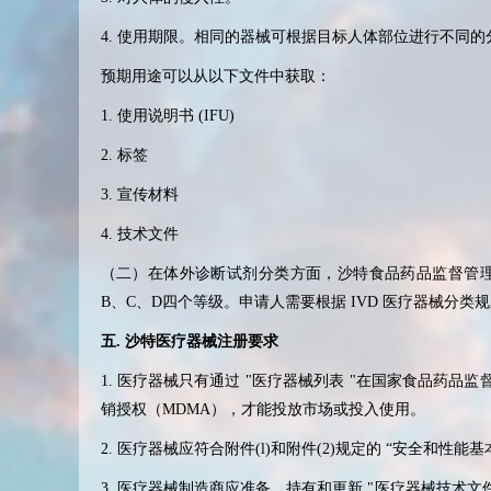
4.
使用期限。相同的器械可根据目标人体部位进行不同的
预期用途可以从以下文件中获取：
1.
使用说明书
(IFU)
2.
标签
3.
宣传材料
4.
技术文件
（二）在体外诊断试剂分类方面，沙特食品药品监督管
B
、
C
、
D
四个等级。申请人需要根据
IVD
医疗器械分类规
五
.
沙特医疗器械注册要求
1.
医疗器械只有通过
"
医疗器械列表
"
在国家食品药品监
销授权（
MDMA
），才能投放市场或投入使用。
2.
医疗器械应符合附件
(l)
和附件
(2)
规定的
“
安全和性能基
3.
医疗器械制造商应准备、持有和更新
"
医疗器械技术文