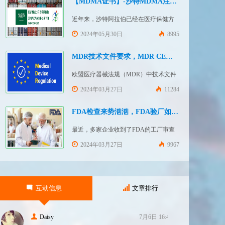
【MDMA证书】-沙特MDMA注册快速下证
近年来，沙特阿拉伯已经在医疗保健方
面投入大量资金并将继续增加支出，这
2024年05月30日
8995
使其成为医疗设备制造商感兴趣的市
场。然而，想要在该国销售其设备的制
MDR技术文件要求，MDR CE认证办理
造商首先必须满足监管要求，即他们必
欧盟医疗器械法规（MDR）中技术文件
须在沙特阿拉伯获得其设备的授权。开
的主要目的是证明医疗器械满足一般安
2024年03月27日
11284
启沙特医疗器械上市合规业务，
全和性能要求。无论类别如何，所有医
FDASUNGO全球合规业务版图再添新模
疗设备都必须提供技术文件。MDR附件
FDA检查来势汹汹，FDA验厂如何应对？
块。F
2和附件 3涵盖了有关技术文件的要求。
最近，多家企业收到了FDA的工厂审查
MDR技术文档结构：设备描述和规格，
通知，我们作为美代也收到了FDA要求
2024年03月27日
9967
审核我们客户验厂的通知邮件。起因是
2023年12月，美国参议员马可·卢比奥
（MarcoRubio）联合8位参议员认为FDA
互动信息
文章排行
疏于检查中国和印度等美国以外的药械
制造商（尤其是医疗器械）并已危及美
国患者和美国国内厂商，因此联
Daisy
7月6日 16:47